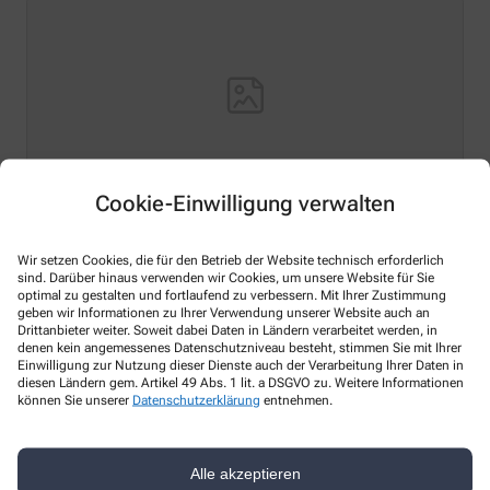
Cookie-Einwilligung verwalten
Hello world!
Wir setzen Cookies, die für den Betrieb der Website technisch erforderlich
sind. Darüber hinaus verwenden wir Cookies, um unsere Website für Sie
Welcome to WordPress on Azure Sites. This is your first
optimal zu gestalten und fortlaufend zu verbessern. Mit Ihrer Zustimmung
post. Edit or delete it, then start writing!
geben wir Informationen zu Ihrer Verwendung unserer Website auch an
Drittanbieter weiter. Soweit dabei Daten in Ländern verarbeitet werden, in
Mehr Lesen
denen kein angemessenes Datenschutzniveau besteht, stimmen Sie mit Ihrer
Einwilligung zur Nutzung dieser Dienste auch der Verarbeitung Ihrer Daten in
diesen Ländern gem. Artikel 49 Abs. 1 lit. a DSGVO zu. Weitere Informationen
können Sie unserer
Datenschutzerklärung
entnehmen.
Kontakt
Alle akzeptieren