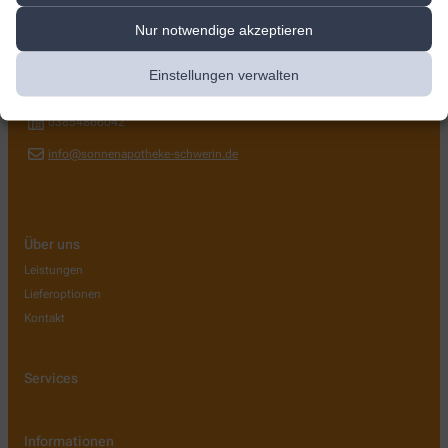
Sonnen Apotheke
Nur notwendige akzeptieren
Kieler Str. 31a
,
19057
Schwerin
Einstellungen verwalten
03854866040
03854866042
info@sonnenapotheke-schwerin.de
Über uns
Leistungen
Lieferoptionen
Kontakt
Services
Informationen