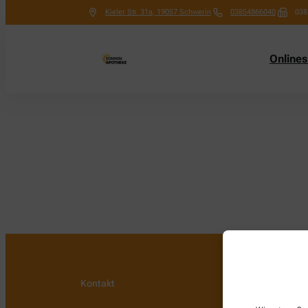
Kieler Str. 31a
,
19057
Schwerin
03854866040
038
Online
Kontakt