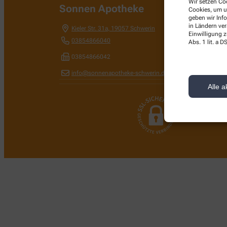
Wir setzen Coo
Sonnen Apotheke
Cookies, um u
geben wir Inf
in Ländern ve
Kieler Str. 31a
,
19057
Schwerin
Einwilligung z
03854866040
Abs. 1 lit. a
03854866042
info@sonnenapotheke-schwerin.de
Alle a
Wir legen großen W