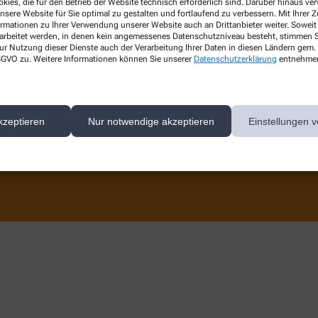
kies, die für den Betrieb der Website technisch erforderlich sind. Darüber hinaus v
Lieferoptionen
nsere Website für Sie optimal zu gestalten und fortlaufend zu verbessern. Mit Ihrer
ormationen zu Ihrer Verwendung unserer Website auch an Drittanbieter weiter. Soweit
Kontakt
rarbeitet werden, in denen kein angemessenes Datenschutzniveau besteht, stimmen Si
ur Nutzung dieser Dienste auch der Verarbeitung Ihrer Daten in diesen Ländern gem. 
 DSGVO zu. Weitere Informationen können Sie unserer
Datenschutzerklärung
entnehme
kzeptieren
Nur notwendige akzeptieren
Einstellungen v
ert auf den Schutz Ihrer persönlichen Daten und garantieren die sichere Übertragun