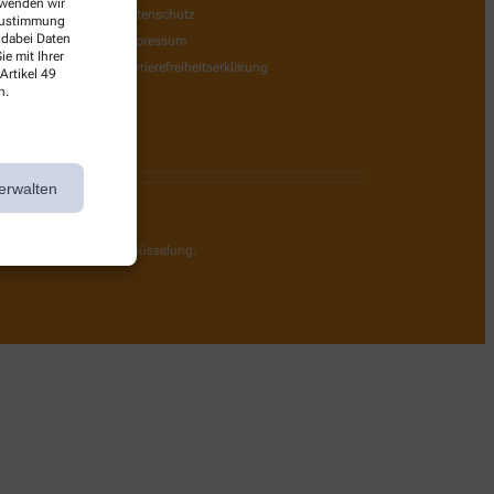
erwenden wir
Datenschutz
 Zustimmung
 dabei Daten
Impressum
e mit Ihrer
Barrierefreiheitserklärung
Artikel 49
n.
erwalten
g durch eine SSL-Verschlüsselung.