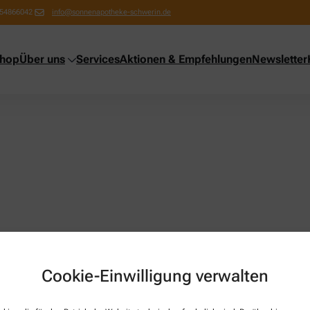
54866042
info@sonnenapotheke-schwerin.de
shop
Über uns
Services
Aktionen & Empfehlungen
Newsletter
Cookie-Einwilligung verwalten
Über uns
Services
Leistungen