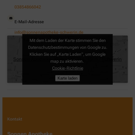
03854866042
E-Mail-Adresse
info@sonnenapotheke-schwerin.de
Mit dem Laden der Karte stimmen Sie den
Datenschutzbestimmungen von Google zu.
Klicken Sie auf „Karte Laden“, um Google
Sonnen Apotheke, Kieler Str. 31a, 19057 Schwerin
map zu aktivieren.
Cookie-Richtlinie
Karte laden
Kontakt
Sonnen Apotheke