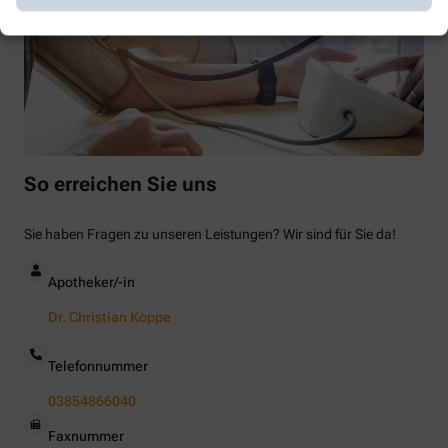
So erreichen Sie uns
Sie haben Fragen zu unseren Leistungen? Wir sind für Sie da!
Apotheker/-in
Dr. Christian Koppe
Telefonnummer
03854866040
Faxnummer